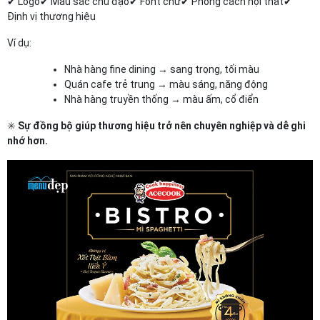
✔ Logo ✔ Màu sắc chủ đạo ✔ Font chữ ✔ Phong cách nội thất ✔
Định vị thương hiệu
Ví dụ:
Nhà hàng fine dining → sang trọng, tối màu
Quán cafe trẻ trung → màu sáng, năng động
Nhà hàng truyền thống → màu ấm, cổ điển
✳️
Sự đồng bộ giúp thương hiệu trở nên chuyên nghiệp và dễ ghi
nhớ hơn.