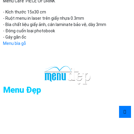
Menu Cafe PIECE OF DRINK
- Kích thước 15x30 cm
- Ruột menu in laser trên giấy nhựa 0.3mm
- Bìa chất liệu giấy ảnh, cán laminate bảo vệ, dày 3mm
- Đóng cuốn loại photobook
- Gáy gắn ốc
Menu bìa gỗ
Menu Đẹp
Địa chỉ : 36/10 Trần Hưng Đạo, Phường An Đông (P7, Quận 5),
TP.HCM
Hotline:
0909 960 990
Email :
menudep@gmail.com