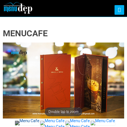
MENUCAFE
Double tap to zoom