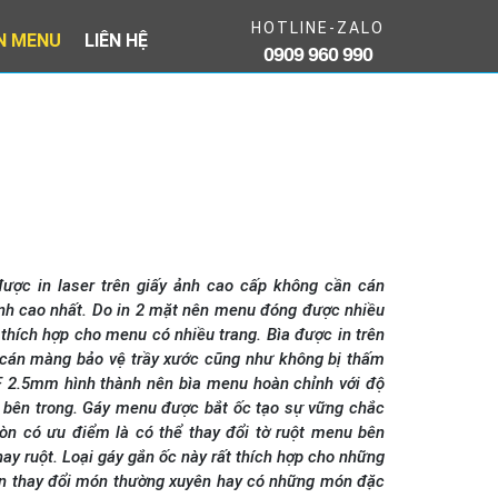
HOTLINE-ZALO
IN MENU
LIÊN HỆ
0909 960 990
ợc in laser trên giấy ảnh cao cấp không cần cán
nh cao nhất. Do in 2 mặt nên menu đóng được nhiều
thích hợp cho menu có nhiều trang. Bìa được in trên
 cán màng bảo vệ trầy xước cũng như không bị thấm
F 2.5mm hình thành nên bìa menu hoàn chỉnh với độ
 bên trong. Gáy menu được bắt ốc tạo sự vững chắc
còn có ưu điểm là có thể thay đổi tờ ruột menu bên
hay ruột. Loại gáy gắn ốc này rất thích hợp cho những
ần thay đổi món thường xuyên hay có những món đặc