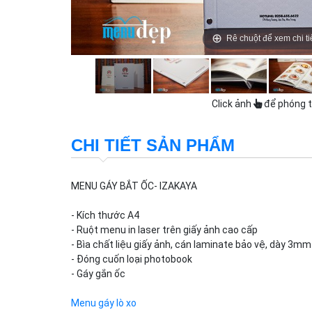
Rê chuột để xem chi ti
Click ảnh
để phóng 
CHI TIẾT SẢN PHẨM
MENU GÁY BẮT ỐC- IZAKAYA
- Kích thước A4
- Ruột menu in laser trên giấy ảnh cao cấp
- Bìa chất liệu giấy ảnh, cán laminate bảo vệ, dày 3mm
- Đóng cuốn loại photobook
- Gáy gắn ốc
Menu gáy lò xo