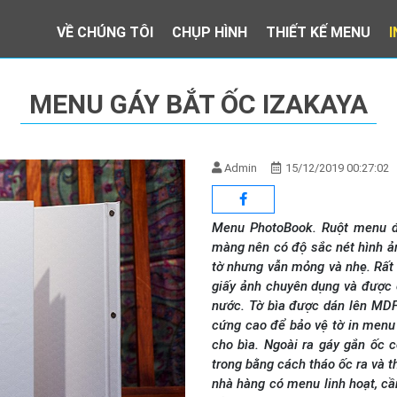
VỀ CHÚNG TÔI
CHỤP HÌNH
THIẾT KẾ MENU
MENU GÁY BẮT ỐC IZAKAYA
Admin
15/12/2019 00:27:02
Menu PhotoBook. Ruột menu đư
màng nên có độ sắc nét hình ả
tờ nhưng vẫn mỏng và nhẹ. Rất 
giấy ảnh chuyên dụng và được
nước. Tờ bìa được dán lên MD
cứng cao để bảo vệ tờ in menu
cho bìa. Ngoài ra gáy gắn ốc 
trong bằng cách tháo ốc ra và t
nhà hàng có menu linh hoạt, c