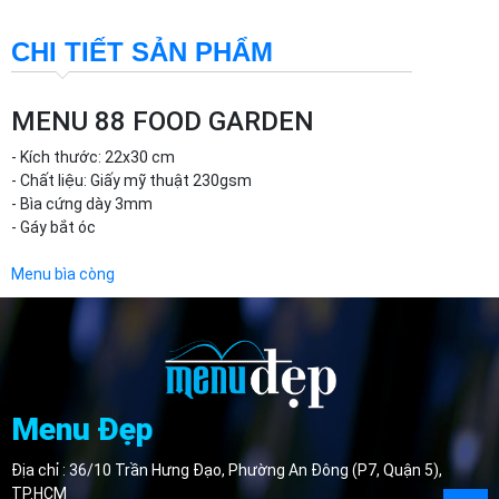
CHI TIẾT SẢN PHẨM
MENU 88 FOOD GARDEN
- Kích thước: 22x30 cm
- Chất liệu: Giấy mỹ thuật 230gsm
- Bìa cứng dày 3mm
- Gáy bắt óc
Menu bìa còng
Menu Đẹp
Địa chỉ : 36/10 Trần Hưng Đạo, Phường An Đông (P7, Quận 5),
TP.HCM