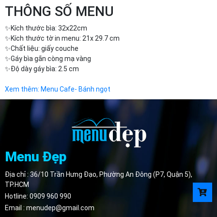
THÔNG SỐ MENU
✨Kích thước bìa: 32x22cm
✨Kích thước tờ in menu: 21x 29.7 cm
✨Chất liệu: giấy couche
✨Gáy bìa gắn còng mạ vàng
✨Độ dày gáy bìa: 2.5 cm
Xem thêm:
Menu Cafe- Bánh ngọt
Menu Đẹp
Địa chỉ : 36/10 Trần Hưng Đạo, Phường An Đông (P7, Quận 5),
TP.HCM
Hotline:
0909 960 990
Email :
menudep@gmail.com