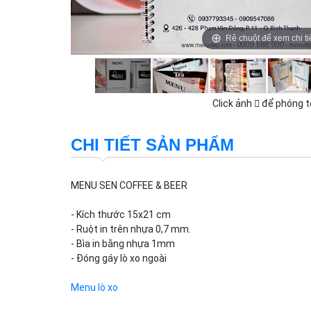
Rê chuột để xem chi ti
Click ảnh
để phóng t
CHI TIẾT SẢN PHẨM
MENU SEN COFFEE & BEER
- Kích thước 15x21 cm
- Ruột in trên nhựa 0,7 mm.
- Bìa in bằng nhựa 1mm
- Đóng gáy lò xo ngoài
Menu lò xo